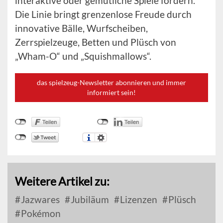
interaktive oder gemütliche Spiele fördern.
Die Linie bringt grenzenlose Freude durch
innovative Bälle, Wurfscheiben,
Zerrspielzeuge, Betten und Plüsch von
„Wham-O“ und „Squishmallows“.
das spielzeug-Newsletter abonnieren und immer
informiert sein!
Weitere Artikel zu:
Jazwares
Jubiläum
Lizenzen
Plüsch
Pokémon