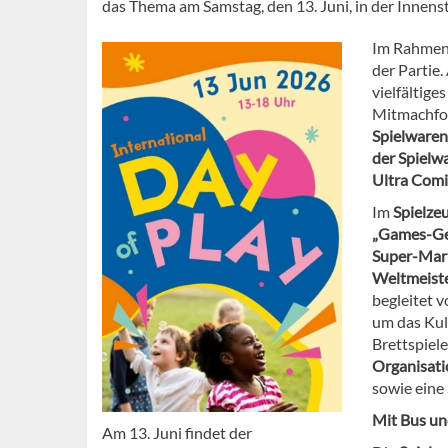
das Thema am Samstag, den 13. Juni, in der Innenst
Im Rahmen 
der Partie.
vielfältig
Mitmachfo
Spielwaren
der Spielw
Ultra Com
Im
Spielz
„Games-Ge
Super-Mari
Weltmeiste
begleitet 
um das Kul
Brettspiel
Organisati
sowie eine
Mit Bus un
Am 13. Juni findet der