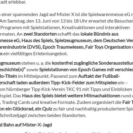
adt erlebbar.
einer spannenden Jagd auf Mister X ist die Spielwarenmesse eG 
 Am Samstag, den 13. Juni von 13 bis 18 Uhr erwartet die Besucher
es Programm mit Spielstationen, Kreativaktionen und interaktiven
rmaten. An
zwei Standorten
schafft das
lokale Bündnis aus
messe eG, Haus des Spiels, Spielzeugmuseum, dem Deutschen Ve
arenindustrie (DVSI), Epoch Traumwiesen, Fair Toys Organisation
ix
ein vielfältiges Erlebnisangebot.
eugmuseum
stehen u. a. die
kostenfrei zugängliche Sonderausstellu
schichte(n)“
sowie
Spielstationen von Epoch Games mit verschi
o-Titeln
im Mittelpunkt. Passend zum
Auftakt der Fußball-
rschaft laden außerdem Tipp-Kick-Felder zum Mitspielen
ein –
vom Nürnberger Tipp Kick-Verein TKC 91 mit Tipps und Einblicken
tspiel. Das
Haus des Spiels bietet weitere Mitmachaktionen
rund
e, Trading Cards und kreative Formate. Zudem organisiert die
Fair 
on ein Glücksrad, ein Quiz
zu fair und nachhaltig produziertem Spi
 Schnitzeljagd zwischen beiden Standorten.
d Bahn auf Mister-X-Jagd