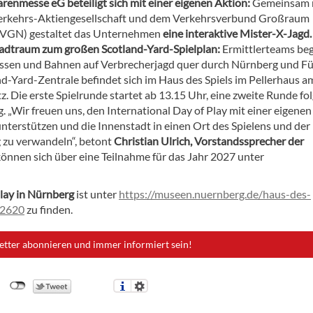
renmesse eG beteiligt sich mit einer eigenen Aktion:
Gemeinsam 
erkehrs-Aktiengesellschaft und dem Verkehrsverbund Großraum
(VGN) gestaltet das Unternehmen
eine interaktive Mister-X-Jagd
adtraum zum großen Scotland-Yard-Spielplan:
Ermittlerteams be
ussen und Bahnen auf Verbrecherjagd quer durch Nürnberg und Fü
nd-Yard-Zentrale befindet sich im Haus des Spiels im Pellerhaus a
z. Die erste Spielrunde startet ab 13.15 Uhr, eine zweite Runde fo
 „Wir freuen uns, den International Day of Play mit einer eigenen
unterstützen und die Innenstadt in einen Ort des Spielens und der
zu verwandeln“, betont
Christian Ulrich, Vorstandssprecher der
nnen sich über eine Teilnahme für das Jahr 2027 unter
lay in Nürnberg
ist unter
https://museen.nuernberg.de/haus-des-
-2620
zu finden.
etter abonnieren und immer informiert sein!