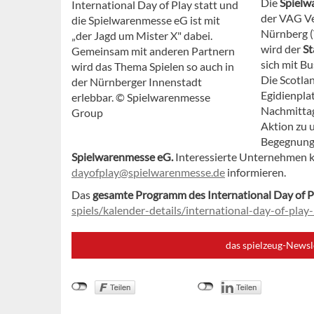
Die
Spielwa
International Day of Play statt und
der VAG V
die Spielwarenmesse eG ist mit
Nürnberg 
„der Jagd um Mister X" dabei.
wird der
St
Gemeinsam mit anderen Partnern
sich mit B
wird das Thema Spielen so auch in
Die Scotla
der Nürnberger Innenstadt
Egidienplat
erlebbar. © Spielwarenmesse
Nachmittag.
Group
Aktion zu 
Begegnung 
Spielwarenmesse eG.
Interessierte Unternehmen kö
dayofplay@spielwarenmesse.de
informieren.
Das
gesamte Programm des International Day of P
spiels/kalender-details/international-day-of-play
das spielzeug-Newsl