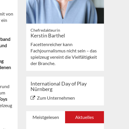
mit von
 ein
Chefredakteurin
Kerstin Barthel
rband
Facettenreicher kann
 und
Fachjournalismus nicht sein – das
spielzeug vereint die Vielfältigkeit
ng
der Branche.
edenen
International Day of Play
 rund
Nürnberg
 um
Zum Unternehmen
Toys
elzeug
Meistgelesen
Aktuelles