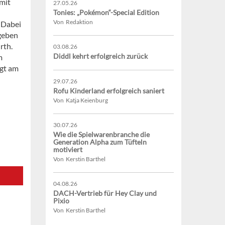
mit
27.05.26
Tonies: „Pokémon“-Special Edition
Von Redaktion
.
Dabei
geben
rth.
03.08.26
Diddl kehrt erfolgreich zurück
m
lgt am
29.07.26
Rofu Kinderland erfolgreich saniert
Von Katja Keienburg
30.07.26
Wie die Spielwarenbranche die
Generation Alpha zum Tüfteln
motiviert
Von Kerstin Barthel
04.08.26
DACH-Vertrieb für Hey Clay und
Pixio
Von Kerstin Barthel