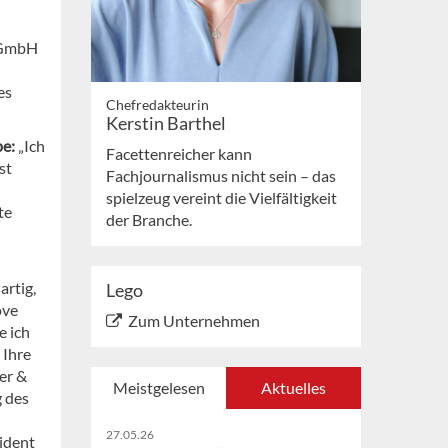
o GmbH
es
Chefredakteurin
Kerstin Barthel
pe:
„Ich
Facettenreicher kann
st
Fachjournalismus nicht sein – das
spielzeug vereint die Vielfältigkeit
te
der Branche.
artig,
Lego
ove
Zum Unternehmen
 ich
 Ihre
er &
Meistgelesen
Aktuelles
 des
27.05.26
ident