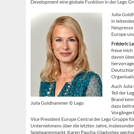
Development eine globale Funktion in der Lego 
Julia Gold
in leitend
Nespresso u
Europe und
Fréderic L
freue mich
davon über
hervorrage
Deutschlan
Organisati
Auch Julia
Teil der L
Brand kenn
Julia Goldhammer © Lego
dazu beitr
Vorgängeri
Vice President Europe Central der Lego Gruppe f
Unternehmens über die letzten Jahre, insbesonde
Spielwarenmarkt. Karen Pascha-Gladyshev wechsel