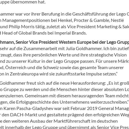
Gruppe übernommen hat.
hammer war vor ihrer Berufung in die Geschäftsführung der Leg
en Managementpositionen bei Henkel, Procter & Gamble, Nestlé
nd Philip Morris tätig, zuletzt als Vice President Marketing & Sal
 Head of Global Brands bei Imperial Brands.
ehmann, Senior Vice President Western Europe bei der Lego Grup
 sehr auf die Zusammenarbeit mit Julia Goldhammer. Ich bin zutief
zeugt, dass ihre persönlichen Werte und ihre strategische Vision
nd zu unserer Kultur in der Lego Gruppe passen. Für unsere Märk
d, Österreich und die Schweiz sowie das gesamte Team unserer
on in Zentraleuropa wird sie zukunftsstarke Impulse setzen.“
 Goldhammer freut sich auf die neue Herausforderung: „Es ist groß
ego Gruppe zu werden und die Menschen hinter dieser absoluten L
enzulernen. Gemeinsam mit diesem herausragenden Team möchte
agen, die Erfolgsgeschichte des Unternehmens weiterzuschreiben.“
n Karen Pascha-Gladyshev war seit Februar 2019 General Manag
ür den DACH-Markt und gestaltete prägend den erfolgreichen Weg
re den weiteren Ausbau der Marktführerschaft im deutschen
t innerhalb der Lego Gruppe und übernimmt als Senior Vice Pres