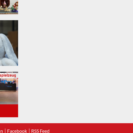
In
Facebook
RSS Feed