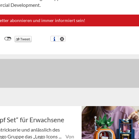
rcial Development.
etter abonnieren und immer informiert sein!
f Set“ für Erwachsene
rickserie und anlässlich des
ego Gruppe das „Lego Icons ...
Von