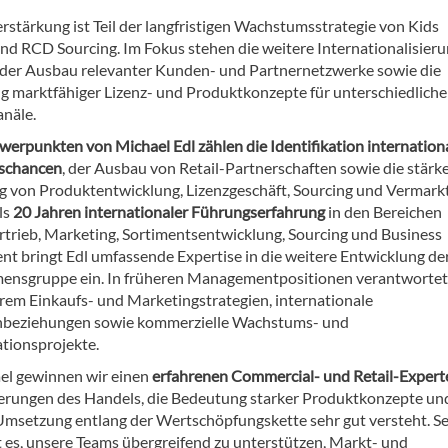
rstärkung ist Teil der langfristigen Wachstumsstrategie von Kids
und RCD Sourcing. Im Fokus stehen die weitere Internationalisier
 der Ausbau relevanter Kunden- und Partnernetzwerke sowie die
g marktfähiger Lizenz- und Produktkonzepte für unterschiedliche
anäle.
werpunkten von Michael Edl zählen die Identifikation internation
schancen
, der Ausbau von Retail-Partnerschaften sowie die stärk
 von Produktentwicklung, Lizenzgeschäft, Sourcing und Vermark
ls
20 Jahren internationaler Führungserfahrung
in den Bereichen
ertrieb, Marketing, Sortimentsentwicklung, Sourcing und Business
t bringt Edl umfassende Expertise in die weitere Entwicklung de
nsgruppe ein. In früheren Managementpositionen verantwortet
rem Einkaufs- und Marketingstrategien, internationale
nbeziehungen sowie kommerzielle Wachstums- und
tionsprojekte.
el gewinnen wir einen
erfahrenen Commercial- und Retail-Expert
erungen des Handels, die Bedeutung starker Produktkonzepte und
Umsetzung entlang der Wertschöpfungskette sehr gut versteht. S
t es, unsere Teams übergreifend zu unterstützen, Markt- und