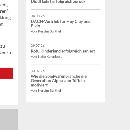
Diddl kehrt erfolgreich zurück
ent,
en“,
04.08.26
cklung
DACH-Vertrieb für Hey Clay und
nd
Pixio
Von Kerstin Barthel
 zu
29.07.26
Rofu Kinderland erfolgreich saniert
der zu
Von Katja Keienburg
30.07.26
Wie die Spielwarenbranche die
Generation Alpha zum Tüfteln
motiviert
Von Kerstin Barthel