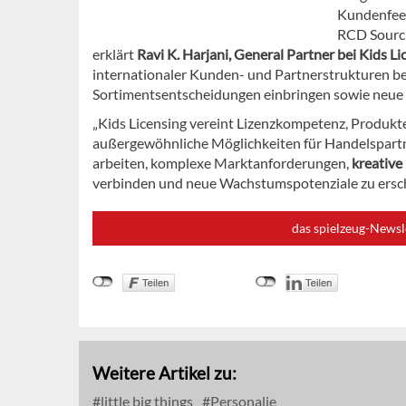
Kundenfee
RCD Sourci
erklärt
Ravi K. Harjani, General Partner bei Kids 
internationaler Kunden- und Partnerstrukturen be
Sortimentsentscheidungen einbringen sowie neue A
„Kids Licensing vereint Lizenzkompetenz, Produkte
außergewöhnliche Möglichkeiten für Handelspartne
arbeiten, komplexe Marktanforderungen,
kreativ
verbinden und neue Wachstumspotenziale zu ersch
das spielzeug-Newsl
Weitere Artikel zu:
little big things
Personalie