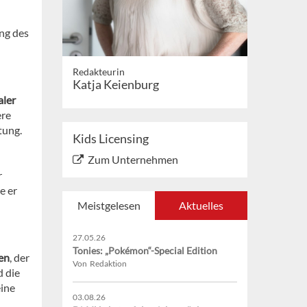
ung des
Redakteurin
Katja Keienburg
aler
ere
tung.
Kids Licensing
Zum Unternehmen
r
e er
Meistgelesen
Aktuelles
27.05.26
Tonies: „Pokémon“-Special Edition
en
, der
Von Redaktion
 die
eine
03.08.26