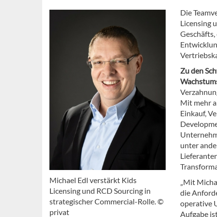
Die Teamve
Licensing 
Geschäfts,
Entwicklun
Vertriebsk
Zu den Sch
Wachstum
Verzahnung
Mit mehr a
Einkauf, V
Developmen
Unternehme
unter ande
Lieferante
Transforma
Michael Edl verstärkt Kids
„Mit Micha
Licensing und RCD Sourcing in
die Anford
strategischer Commercial-Rolle. ©
operative 
privat
Aufgabe is