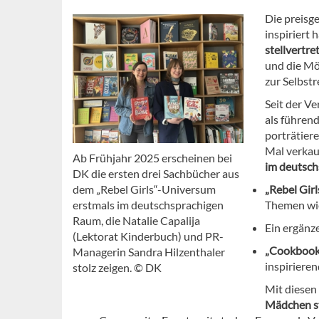
Die preisg
inspiriert 
stellvertr
und die Mö
zur Selbstr
Seit der Ve
als führen
porträtier
Mal verkau
Ab Frühjahr 2025 erscheinen bei
im deutsch
DK die ersten drei Sachbücher aus
dem „Rebel Girls“-Universum
„Rebel Girl
erstmals im deutschsprachigen
Themen wie
Raum, die Natalie Capalija
Ein ergän
(Lektorat Kinderbuch) und PR-
„Cookbook 
Managerin Sandra Hilzenthaler
inspiriere
stolz zeigen. © DK
Mit diesen
Mädchen st