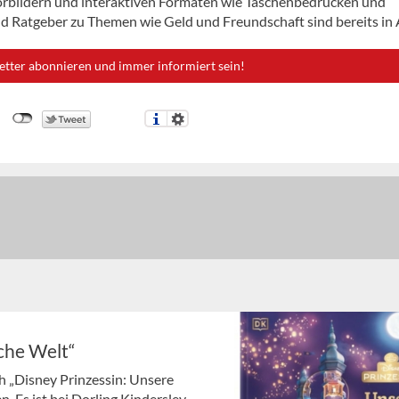
rbildern und interaktiven Formaten wie Taschenbedrucken und
d Ratgeber zu Themen wie Geld und Freundschaft sind bereits in 
etter abonnieren und immer informiert sein!
che Welt“
 „Disney Prinzessin: Unsere
 Es ist bei Dorling Kindersley ...