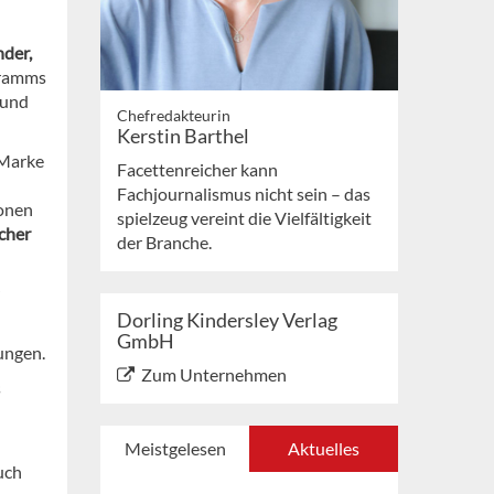
der,
gramms
 und
Chefredakteurin
Kerstin Barthel
 Marke
Facettenreicher kann
Fachjournalismus nicht sein – das
ionen
spielzeug vereint die Vielfältigkeit
cher
der Branche.
Dorling Kindersley Verlag
GmbH
ungen.
Zum Unternehmen
s
Meistgelesen
Aktuelles
uch