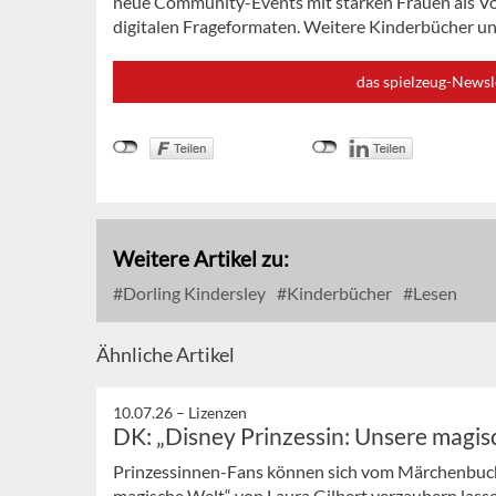
neue Community-Events mit starken Frauen als Vo
digitalen Frageformaten. Weitere Kinderbücher un
das spielzeug-Newsl
Weitere Artikel zu:
Dorling Kindersley
Kinderbücher
Lesen
Ähnliche Artikel
10.07.26 –
Lizenzen
DK: „Disney Prinzessin: Unsere magis
Prinzessinnen-Fans können sich vom Märchenbuch
magische Welt“ von Laura Gilbert verzaubern lassen.