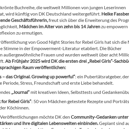
ekrönte Buchreihe, die weltweit Millionen von jungen Leserinnen
hat, wird künftig von DK Deutschland weitergeführt.
Heike Fassben
etende Geschäftsführerin,
freut sich über die Erweiterung des Pro
glichkeit,
Mädchen im Alter von zehn bis 14 Jahren
zu empowern
eflexion zu ermutigen.
röffentlichung von Good Night Stories for Rebel Girls hat sich die
de Stimme in der Empowerment-Literatur etabliert. Die Bücher
en außergewöhnliche Frauen und wurden weltweit über acht Mill
ft.
Ab Frühjahr 2025 wird DK die ersten drei „Rebel Girls“-Sachbü
sprachigen Raum veröffentlichen:
s – das Original. Growing up powerful“
: ein Pubertätsratgeber, der
 Periode, Stress, Freundschaft und erste Liebe behandelt.
zendes
„Journal“
mit kreativen Ideen, Selbsttests und Gedankenüb
for Rebel Girls“
: 50 von Mädchen getestete Rezepte und Porträt
nder Köchinnen.
 Veröffentlichungen möchte DK den
Community-Gedanken unter
ärken und ihre digitalen Lebenswelten einbinden.
Geplant sind a