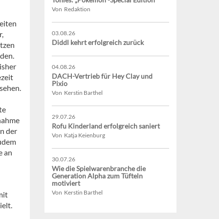
Von Redaktion
eiten
r,
03.08.26
Diddl kehrt erfolgreich zurück
ätzen
eden.
isher
04.08.26
DACH-Vertrieb für Hey Clay und
zeit
Pixio
sehen.
Von Kerstin Barthel
te
29.07.26
lnahme
Rofu Kinderland erfolgreich saniert
n der
Von Katja Keienburg
Zudem
e an
30.07.26
Wie die Spielwarenbranche die
Generation Alpha zum Tüfteln
motiviert
Von Kerstin Barthel
mit
elt.