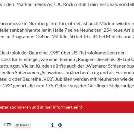
r den ´Märklin meets AC/DC Rock n´Roll Train´ erstmals vorstell
renmesse in Nürnberg ihre Tore öffnet, ist auch Märklin wieder m
elleisenbahnhersteller in Halle 7 seine Neuheiten: 254 neue Artik
im Programm: 134 bei Märklin, 50 bei Trix, 44 bei Minitrix und 
Elektrolok der Baureihe „E95“ über US-Retrolokomotiven der
 Loks für Einsteiger, wie einer kleinen „Rangier-Diesellok DHG50
attungen. Vielen Kunden dürfte auch der „Wismarer Schienenbus
iginellen Spitznamen „Schweineschnäuzchen“ trug und als Formneu
iesellok der Baureihe „V60“. Jubiläen werden mit Neuheiten wie d
193“ geehrt, die zum 175. Geburtstag der Geislinger Steige aufge
etter abonnieren und immer informiert sein!