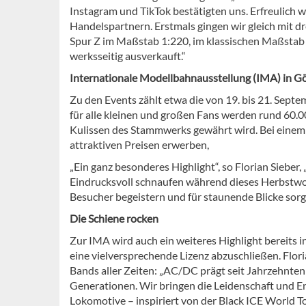
Instagram und TikTok bestätigten uns. Erfreulich
Handelspartnern. Erstmals gingen wir gleich mit dr
Spur Z im Maßstab 1:220, im klassischen Maßstab
werksseitig ausverkauft.“
Internationale Modellbahnausstellung (IMA) in 
Zu den Events zählt etwa die von 19. bis 21. Sep
für alle kleinen und großen Fans werden rund 60.0
Kulissen des Stammwerks gewährt wird. Bei eine
attraktiven Preisen erwerben,
„Ein ganz besonderes Highlight“, so Florian Sieber
Eindrucksvoll schnaufen während dieses Herbstwo
Besucher begeistern und für staunende Blicke sorg
Die Schiene rocken
Zur IMA wird auch ein weiteres Highlight bereits 
eine vielversprechende Lizenz abzuschließen. Floria
Bands aller Zeiten: „AC/DC prägt seit Jahrzehnte
Generationen. Wir bringen die Leidenschaft und Ener
Lokomotive – inspiriert von der Black ICE World T