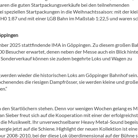
 waren die guten Startpackungsverkäufe bei den teilnehmenden
ei speziellen Startpackungen in die Weihnachtssaison: mit der kle
 H0 1:87 und mit einer LGB Bahn im Maßstab 1:22,5 und waren sc
Göppingen
tember 2025 stattfindende IMA in Göppingen. Zu diesem großen Ba
00 Besucher erwartet, denen neben der Messe auch ein Blick hinte
m Sonderverkauf können sie zudem begehrte Loks und Wagen zu
, „werden wieder die historischen Loks am Göppinger Bahnhof sein.
chenendes die riesigen Dampfrösser, sie werden kleine und große
en.“
in den Startlöchern stehen. Denn vor wenigen Wochen gelang es Mä
n Sieber freut sich auf die Kooperation mit einer der erfolgreichs
n die Musikwelt. Ihr unverwechselbarer Heavy Metal-Sound begeis
gie jetzt auf die Schiene. Highlight der neuen Kollektion ist eine
our 2008-2010, bei der diese Lok überdimensional auf der Bühne s