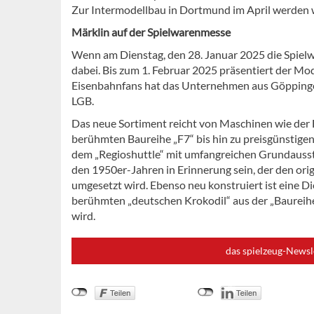
Zur Intermodellbau in Dortmund im April werden wi
Märklin auf der Spielwarenmesse
Wenn am Dienstag, den 28. Januar 2025 die Spielwa
dabei. Bis zum 1. Februar 2025 präsentiert der Mod
Eisenbahnfans hat das Unternehmen aus Göppingen 
LGB.
Das neue Sortiment reicht von Maschinen wie der 
berühmten Baureihe „F7“ bis hin zu preisgünstigen
dem „Regioshuttle“ mit umfangreichen Grundausst
den 1950er-Jahren in Erinnerung sein, der den or
umgesetzt wird. Ebenso neu konstruiert ist eine D
berühmten „deutschen Krokodil“ aus der „Baureihe 
wird.
das spielzeug-Newsl