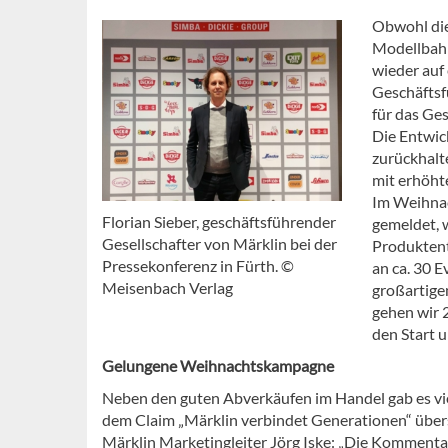
Obwohl die
Modellbahn
wieder auf 
Geschäftsf
für das Ge
Die Entwic
zurückhalte
mit erhöht
Im Weihnac
Florian Sieber, geschäftsführender
gemeldet, w
Gesellschafter von Märklin bei der
Produktent
Pressekonferenz in Fürth. ©
an ca. 30 
Meisenbach Verlag
großartige
gehen wir 
den Start u
Gelungene Weihnachtskampagne
Neben den guten Abverkäufen im Handel gab es vie
dem Claim „Märklin verbindet Generationen“ über
Märklin Marketingleiter Jörg Iske: „Die Kommenta