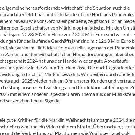
 allgemeine herausfordernde wirtschaftliche Situation auch die
branche erreicht hat und sich das deutliche Hoch aus Pandemiez
einem Niveau wie vor Corona einpendelte, zeigt sich Florian Siebe
ührender Gesellschafter von Märklin optimistisch: „Mit den Ums
schäftsjahr 2023/2024 in Höhe von 130,4 Mio. Euro sind wir zufri
klungen für das laufende Geschäftsjahr sind mit 121,8 Mio. Euro b
nd, sie waren im Hinblick auf die aktuelle Lage nach der Pandemie
en Zahlen und den wirtschaftlichen Herausforderungen aber abzu
htsgeschäft 2024 hat uns der Handel wieder gute Abverkäufe
as uns positiv in die Zukunft blicken lässt. Die nachfrageorientier
wicklung hat sich für Märklin bewährt. Wir bleiben durch die Tei
Events auch 2025 wieder nah am Ohr unserer Kunden und vertraue
n Leistung unserer Entwicklungs- und Produktionsabteilungen. 
2025 mit einem anderen, spektakulären Thema aus der Musikszen
nd setzen damit neue Signale.“
le gute Kritiken für die Märklin Weihnachtskampagne 2024, die 
schrieben war und ein Video mit dem Motto „Überraschung“ enthi
re und die Verbreitung auf Plattformen wie YouTube, Facebook,