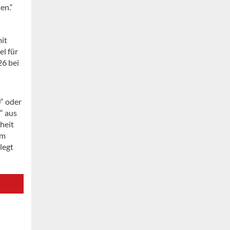
en.“
it
el für
26 bei
0“ oder
“ aus
heit
em
legt