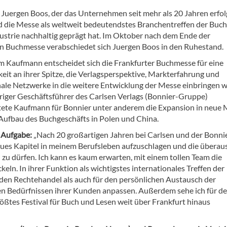
f Juergen Boos, der das Unternehmen seit mehr als 20 Jahren erfol
d die Messe als weltweit bedeutendstes Branchentreffen der Buc
strie nachhaltig geprägt hat. Im Oktober nach dem Ende der
en Buchmesse verabschiedet sich Juergen Boos in den Ruhestand.
m Kaufmann entscheidet sich die Frankfurter Buchmesse für eine
eit an ihrer Spitze, die Verlagsperspektive, Markterfahrung und
nale Netzwerke in die weitere Entwicklung der Messe einbringen w
hriger Geschäftsführer des Carlsen Verlags (Bonnier-Gruppe)
ete Kaufmann für Bonnier unter anderem die Expansion in neue 
Aufbau des Buchgeschäfts in Polen und China.
 Aufgabe:
„Nach 20 großartigen Jahren bei Carlsen und der Bonni
neues Kapitel in meinem Berufsleben aufzuschlagen und die überau
 zu dürfen. Ich kann es kaum erwarten, mit einem tollen Team die
n. In ihrer Funktion als wichtigstes internationales Treffen der
 den Rechtehandel als auch für den persönlichen Austausch der
n Bedürfnissen ihrer Kunden anpassen. Außerdem sehe ich für d
ößtes Festival für Buch und Lesen weit über Frankfurt hinaus