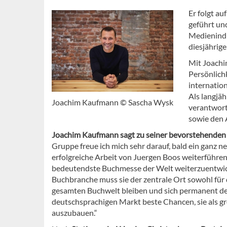
Er folgt au
geführt un
Medienindu
diesjährig
Mit Joachi
Persönlichk
internatio
Als langjä
Joachim Kaufmann © Sascha Wysk
verantwort
sowie den 
Joachim Kaufmann sagt zu seiner bevorstehenden
Gruppe freue ich mich sehr darauf, bald ein ganz 
erfolgreiche Arbeit von Juergen Boos weiterführen
bedeutendste Buchmesse der Welt weiterzuentwickel
Buchbranche muss sie der zentrale Ort sowohl für
gesamten Buchwelt bleiben und sich permanent de
deutschsprachigen Markt beste Chancen, sie als gr
auszubauen.“