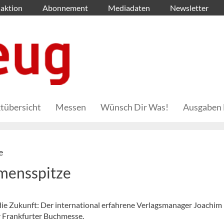
aktion
Abonnement
Mediadaten
Newsletter
tübersicht
Messen
Wünsch Dir Was!
Ausgaben 
e
mensspitze
die Zukunft: Der international erfahrene Verlagsmanager Joachim
 Frankfurter Buchmesse.