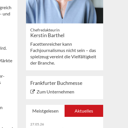
greich
h- und
Chefredakteurin
Kerstin Barthel
Facettenreicher kann
ird.
Fachjournalismus nicht sein – das
spielzeug vereint die Vielfältigkeit
Märkte
der Branche.
er-
s
Frankfurter Buchmesse
Zum Unternehmen
en
Meistgelesen
Aktuelles
27.05.26