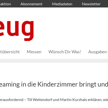
aktion
Abonnement
Mediadaten
Newsletter
tübersicht
Messen
Wünsch Dir Was!
Ausgaben 
eaming in die Kinderzimmer bringt un
usfordernd – Till Weitendorf und Martin Kurzhals erklären, wi