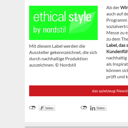
Ab der
Win
auch auf de
Programm k
sozialvertr
Messe zu e
zu dem The
Label, das
Mit diesem Label werden die
Kundenfü
Aussteller gekennzeichnet, die sich
nachhaltig 
durch nachhaltige Produktion
als Inspira
auszeichnen. © Nordstil
können sic
prüft und 
das spielzeug-Newsl