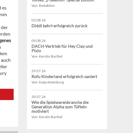
Von Redaktion
d es
eses
03.08.26
Diddl kehrt erfolgreich zurück
 der
erden
genes
04.08.26
DACH-Vertrieb für Hey Clay und
n
Pixio
udem
Von Kerstin Barthel
n auch
ller
29.07.26
Jury
Rofu Kinderland erfolgreich saniert
Von Katja Keienburg
30.07.26
Wie die Spielwarenbranche die
Generation Alpha zum Tüfteln
motiviert
Von Kerstin Barthel