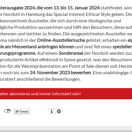
terausgabe 2024, die vom 13. bis 15. Januar 2024
stattfindet, wir
r Nordstil in Hamburg das Special Interest Ethical Style geben. Di
ennzeichnet Aussteller, die sich durch eine ökologische und
ägliche Produktion auszeichnen und hilft den Besuchern, diese auf
rkennen und leichter zu finden. Die ausgezeichneten Aussteller w
ma nämlich in der
Online-Ausstellersuche
gelistet, erhalten ein
ei
 sie am Messestand anbringen können
und sind Teil eines
spezielle
hrungsprogramms
. Auf einem
Sonderareal
der Nordstil werden z
produzierte Artikel effektvoll in Szene gesetzt, was den Besucher
tion für die Warenpräsentation am Point of Sale dienen soll. Herste
h noch bis zum
24. November 2023 bewerben
. Eine unabhängige 
kuratiert anschließend die Bewerbungen.
etter abonnieren und immer informiert sein!