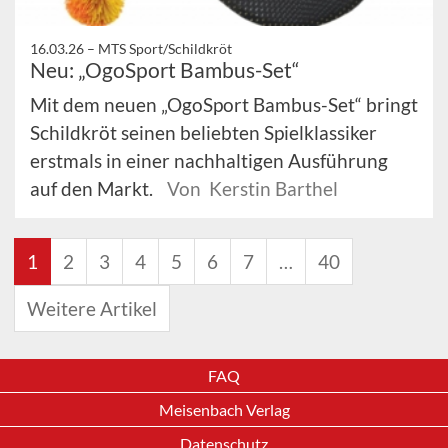
16.03.26 –
MTS Sport/Schildkröt
Neu: „OgoSport Bambus-Set“
Mit dem neuen „OgoSport Bambus-Set“ bringt
Schildkröt seinen beliebten Spielklassiker
erstmals in einer nachhaltigen Ausführung
auf den Markt.
Von Kerstin Barthel
1
2
3
4
5
6
7
…
40
Weitere Artikel
FAQ
Meisenbach Verlag
Datenschutz