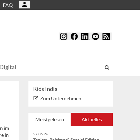
FAQ
Digital
Kids India
Zum Unternehmen
Meistgelesen
Aktuelles
en im
27.05.26
e in
Tonies: „Pokémon“-Special Edition