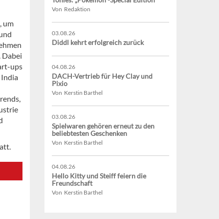
Von Redaktion
, um
 und
03.08.26
Diddl kehrt erfolgreich zurück
rnehmen
. Dabei
art-ups
04.08.26
DACH-Vertrieb für Hey Clay und
 India
Pixio
Von Kerstin Barthel
rends,
ustrie
03.08.26
d
Spielwaren gehören erneut zu den
beliebtesten Geschenken
Von Kerstin Barthel
att.
04.08.26
Hello Kitty und Steiff feiern die
Freundschaft
Von Kerstin Barthel