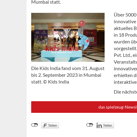
Mumbai statt.
Über 5000 
innovative
aktuelles 
in 18 Prod
wurden übe
vorgestell
Pvt. Ltd., 
Veranstalt
Die Kids India fand vom 31. August
innovative
bis 2. September 2023 in Mumbai
erhielten 
statt. © Kids India
interaktiv
Die nächst
das spielzeug-Newsl