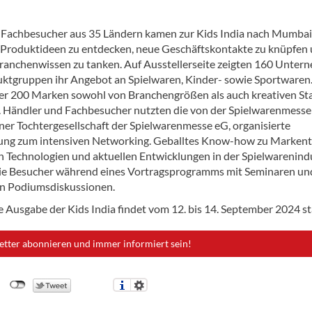
Fachbesucher aus 35 Ländern kamen zur Kids India nach Mumbai
 Produktideen zu entdecken, neue Geschäftskontakte zu knüpfen
Branchenwissen zu tanken. Auf Ausstellerseite zeigten 160 Unte
uktgruppen ihr Angebot an Spielwaren, Kinder- sowie Sportwaren
r 200 Marken sowohl von Branchengrößen als auch kreativen St
t. Händler und Fachbesucher nutzten die von der Spielwarenmesse
einer Tochtergesellschaft der Spielwarenmesse eG, organisierte
ung zum intensiven Networking. Geballtes Know-how zu Markent
n Technologien und aktuellen Entwicklungen in der Spielwarenind
die Besucher während eines Vortragsprogramms mit Seminaren un
en Podiumsdiskussionen.
e Ausgabe der Kids India findet vom 12. bis 14. September 2024 st
etter abonnieren und immer informiert sein!