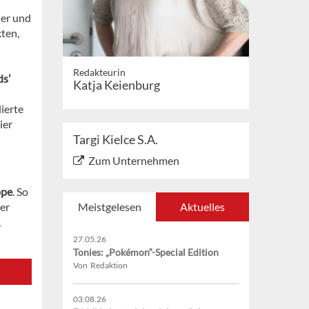
ler und
ten,
Redakteurin
ds’
Katja Keienburg
ierte
ier
Targi Kielce S.A.
Zum Unternehmen
ppe
. So
rer
Meistgelesen
Aktuelles
,
27.05.26
Tonies: „Pokémon“-Special Edition
Von Redaktion
03.08.26