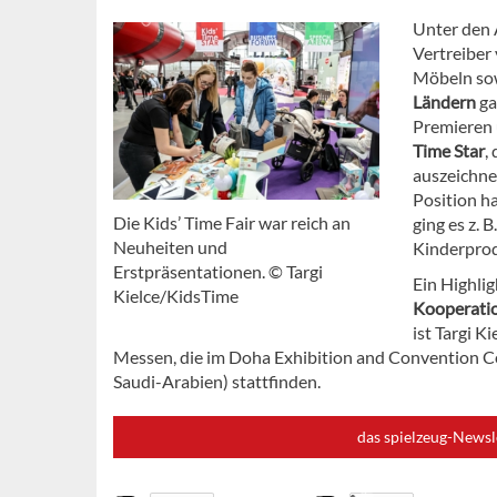
Unter den 
Vertreiber
Möbeln sow
Ländern
ga
Premieren 
Time Star
,
auszeichnet
Position h
Die Kids’ Time Fair war reich an
ging es z. 
Neuheiten und
Kinderprod
Erstpräsentationen. © Targi
Ein Highli
Kielce/KidsTime
Kooperatio
ist Targi K
Messen, die im Doha Exhibition and Convention Ce
Saudi-Arabien) stattfinden.
das spielzeug-Newsl