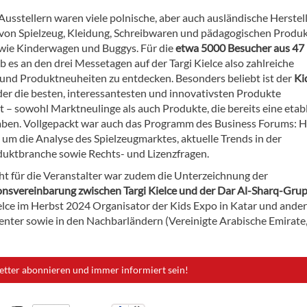
Ausstellern waren viele polnische, aber auch ausländische Herstel
 von Spielzeug, Kleidung, Schreibwaren und pädagogischen Produk
ie Kinderwagen und Buggys. Für die
etwa 5000 Besucher aus 47
b es an den drei Messetagen auf der Targi Kielce also zahlreiche
und Produktneuheiten zu entdecken. Besonders beliebt ist der
Ki
 der die besten, interessantesten und innovativsten Produkte
 – sowohl Marktneulinge als auch Produkte, die bereits eine etabl
aben. Vollgepackt war auch das Programm des Business Forums: H
B. um die Analyse des Spielzeugmarktes, aktuelle Trends in der
uktbranche sowie Rechts- und Lizenzfragen.
ght für die Veranstalter war zudem die Unterzeichnung der
nsvereinbarung zwischen Targi Kielce und der Dar Al-Sharq-Gru
ielce im Herbst 2024 Organisator der Kids Expo in Katar und ande
nter sowie in den Nachbarländern (Vereinigte Arabische Emirate
etter abonnieren und immer informiert sein!