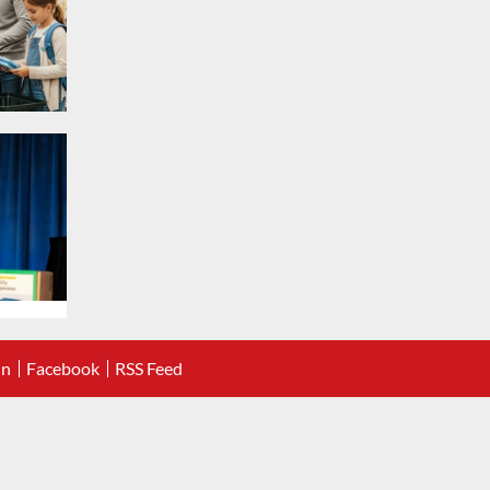
In
Facebook
RSS Feed