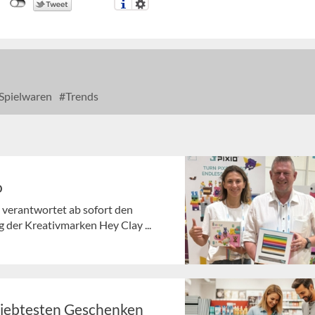
Spielwaren
Trends
o
 verantwortet ab sofort den
 der Kreativmarken Hey Clay ...
liebtesten Geschenken