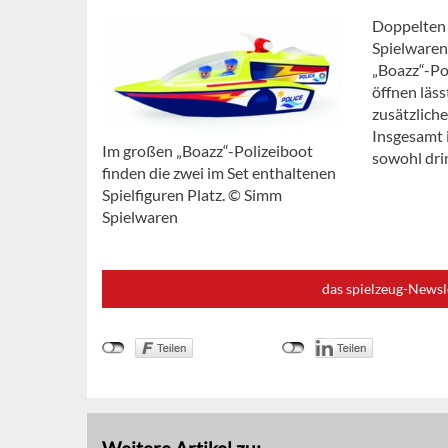
Doppelten 
Spielwaren,
„Boazz“-Pol
öffnen läss
zusätzlich
Insgesamt i
Im großen „Boazz“-Polizeiboot
sowohl dri
finden die zwei im Set enthaltenen
Spielfiguren Platz. © Simm
Spielwaren
das spielzeug-Newsl