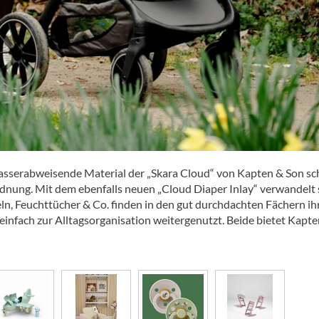
wasserabweisende Material der „Skara Cloud“ von Kapten & Son sc
rdnung. Mit dem ebenfalls neuen „Cloud Diaper Inlay“ verwandelt 
eln, Feuchttücher & Co. finden in den gut durchdachten Fächern ih
 einfach zur Alltagsorganisation weitergenutzt. Beide bietet Kapt