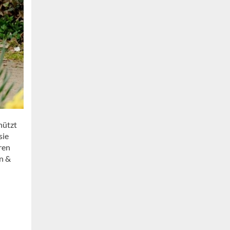
hützt
sie
ren
en &