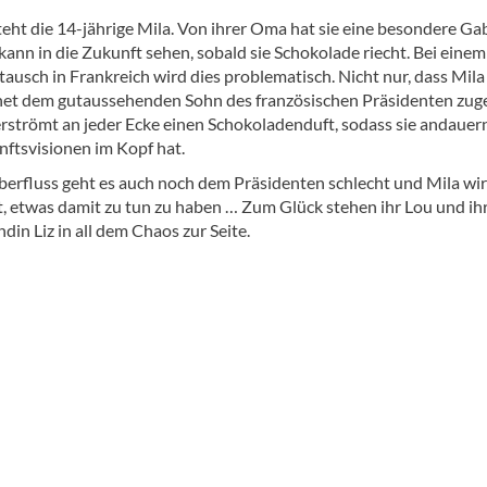
teht die 14-jährige Mila. Von ihrer Oma hat sie eine besondere Ga
 kann in die Zukunft sehen, sobald sie Schokolade riecht. Bei einem
ausch in Frankreich wird dies problematisch. Nicht nur, dass Mila
et dem gutaussehenden Sohn des französischen Präsidenten zuge
verströmt an jeder Ecke einen Schokoladenduft, sodass sie andauer
nftsvisionen im Kopf hat.
berfluss geht es auch noch dem Präsidenten schlecht und Mila wi
t, etwas damit zu tun zu haben … Zum Glück stehen ihr Lou und ih
din Liz in all dem Chaos zur Seite.