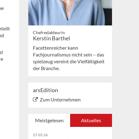
be
teilt
Chefredakteurin
nd
Kerstin Barthel
Facettenreicher kann
rd
Fachjournalismus nicht sein – das
re
spielzeug vereint die Vielfältigkeit
der Branche.
arsEdition
Zum Unternehmen
Meistgelesen
Aktuelles
27.05.26