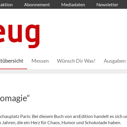
aktion
Abonnement
Mediadaten
Newsletter
tübersicht
Messen
Wünsch Dir Was!
Ausgaben 
komagie“
chauplatz Paris: Bei diesem Buch von arsEdition handelt es sich u
n Jahren, die ein Herz für Chaos, Humor und Schokolade haben.