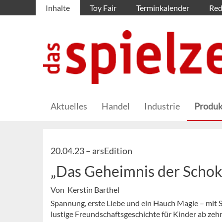
Inhalte
Toy Fair
Terminkalender
Red
Aktuelles
Handel
Industrie
Produk
20.04.23 –
arsEdition
„Das Geheimnis der Scho
Von Kerstin Barthel
Spannung, erste Liebe und ein Hauch Magie – mit S
lustige Freundschaftsgeschichte für Kinder ab zeh