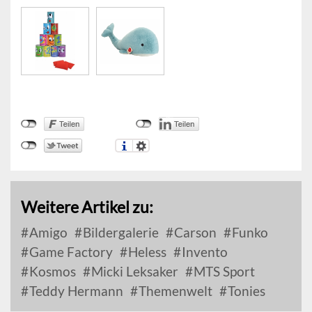
Weitere Artikel zu:
Amigo
Bildergalerie
Carson
Funko
Game Factory
Heless
Invento
Kosmos
Micki Leksaker
MTS Sport
Teddy Hermann
Themenwelt
Tonies