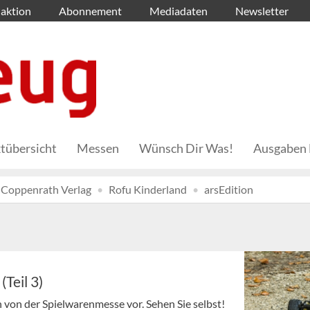
aktion
Abonnement
Mediadaten
Newsletter
tübersicht
Messen
Wünsch Dir Was!
Ausgaben 
Coppenrath Verlag
Rofu Kinderland
arsEdition
Teil 3)
 von der Spielwarenmesse vor. Sehen Sie selbst!