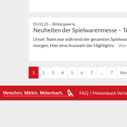
05.02.25 –
Bildergalerie
Neuheiten der Spielwarenmesse – Te
Unser Team war während der gesamten Spielwar
morgen. Hier eine Auswahl der Highlights.
Von
1
2
3
4
5
6
7
…
7
Wei
FAQ
Meisenbach Verl