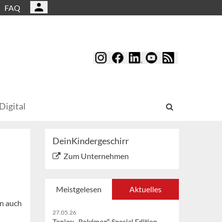
FAQ
Digital
DeinKindergeschirr
Zum Unternehmen
Meistgelesen
Aktuelles
en auch
27.05.26
Tonies: „Pokémon“-Special Edition