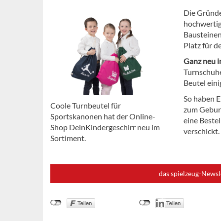
Die Gründe
hochwertig
Bausteinen
Platz für d
Ganz neu 
Turnschuhe,
Beutel eini
So haben El
Coole Turnbeutel für
zum Geburt
Sportskanonen hat der Online-
eine Beste
Shop DeinKindergeschirr neu im
verschickt.
Sortiment.
das spielzeug-Newsl