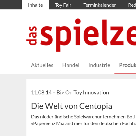
Inhalte
Toy Fair
Terminkalender
Red
Aktuelles
Handel
Industrie
Produk
11.08.14 –
Big On Toy Innovation
Die Welt von Centopia
Das niederländische Spielwarenunternehmen Boti (
«Papereenz Mia and me» für den deutschen Fachha