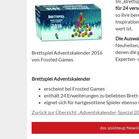
Im „Brettsp
für 24 ver
so ihre be
Inspiratio
wert ist.
Die Auswahl
Neuheiten, 
denen die 
Brettspiel Adventskalender 2016
Experten- 
von Frosted Games
Brettspiel Adventskalender
erscheint bei Frosted Games
enthält 24 Erweiterungen zu beliebten Brett
eignet sich für hartgesottene Spieler ebenso
Zurück zur Übersicht „Adventskalender-Special 2
das spielzeug-Newsl