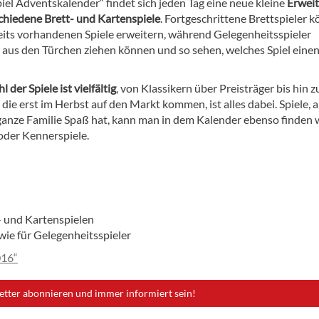
iel Adventskalender“ findet sich jeden Tag eine neue kleine
Erwei
schiedene Brett- und Kartenspiele
. Fortgeschrittene Brettspieler 
reits vorhandenen Spiele erweitern, während Gelegenheitsspieler
n aus den Türchen ziehen können und so sehen, welches Spiel einen
 der Spiele ist vielfältig
, von Klassikern über Preisträger bis hin z
die erst im Herbst auf den Markt kommen, ist alles dabei. Spiele, 
ganze Familie Spaß hat, kann man in dem Kalender ebenso finden 
oder Kennerspiele.
- und Kartenspielen
 wie für Gelegenheitsspieler
016“
etter abonnieren und immer informiert sein!