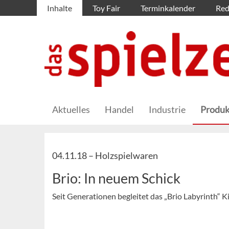
Inhalte
Toy Fair
Terminkalender
Red
Aktuelles
Handel
Industrie
Produk
04.11.18 –
Holzspielwaren
Brio: In neuem Schick
Seit Generationen begleitet das „Brio Labyrinth“ K