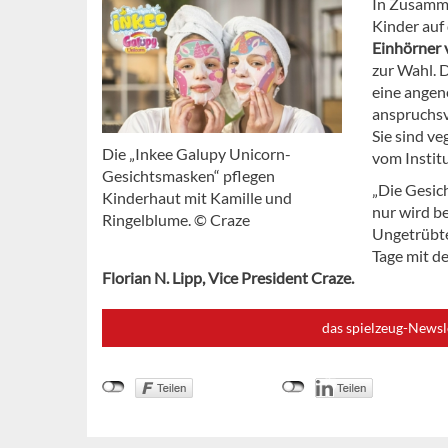
In Zusamme
Kinder auf
Einhörner
zur Wahl. 
eine ange
anspruchsv
Sie sind v
Die „Inkee Galupy Unicorn-
vom Instit
Gesichtsmasken“ pflegen
„Die Gesic
Kinderhaut mit Kamille und
nur wird be
Ringelblume. © Craze
Ungetrübte
Tage mit d
Florian N. Lipp, Vice President Craze.
das spielzeug-Newsl