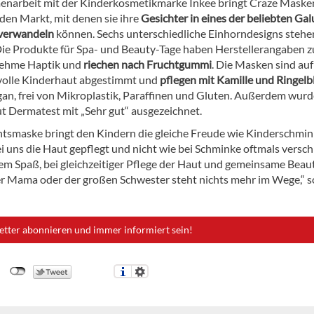
narbeit mit der Kinderkosmetikmarke Inkee bringt Craze Masken
 den Markt, mit denen sie ihre
Gesichter in eines der beliebten Ga
 verwandeln
können. Sechs unterschiedliche Einhorndesigns stehe
Die Produkte für Spa- und Beauty-Tage haben Herstellerangaben z
nehme Haptik und
riechen nach Fruchtgummi
. Die Masken sind auf
olle Kinderhaut abgestimmt und
pflegen mit Kamille und Ringel
egan, frei von Mikroplastik, Paraffinen und Gluten. Außerdem wurd
ut Dermatest mit „Sehr gut“ ausgezeichnet.
htsmaske bringt den Kindern die gleiche Freude wie Kinderschmin
i uns die Haut gepflegt und nicht wie bei Schminke oftmals versch
m Spaß, bei gleichzeitiger Pflege der Haut und gemeinsame Beau
er Mama oder der großen Schwester steht nichts mehr im Wege,“ s
etter abonnieren und immer informiert sein!