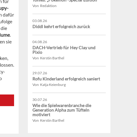
 für
Von Redaktion
lupy-
n dafür
ufolge
03.08.26
Diddl kehrt erfolgreich zurück
 die
blume
.
en sie
04.08.26
DACH-Vertrieb für Hey Clay und
Pixio
ken,
Von Kerstin Barthel
lossen.
ty-
29.07.26
o
Rofu Kinderland erfolgreich saniert
Von Katja Keienburg
30.07.26
Wie die Spielwarenbranche die
Generation Alpha zum Tüfteln
motiviert
Von Kerstin Barthel