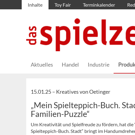
Inhalte
Toy Fair
Terminkalender
Red
Aktuelles
Handel
Industrie
Produk
15.01.25 –
Kreatives von Oetinger
„Mein Spielteppich-Buch. Sta
Familien-Puzzle“
Um Kreativität und Spielfreude zu fördern, hat d
Spielteppich-Buch. Stadt“ bringt im Handumdrehen 