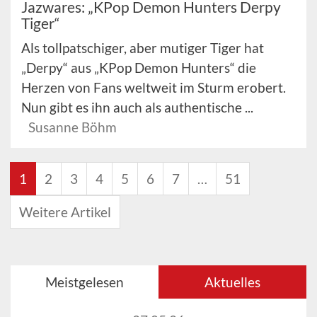
Jazwares: „KPop Demon Hunters Derpy
Tiger“
Als tollpatschiger, aber mutiger Tiger hat
„Derpy“ aus „KPop Demon Hunters“ die
Herzen von Fans weltweit im Sturm erobert.
Nun gibt es ihn auch als authentische ...
Susanne Böhm
1
2
3
4
5
6
7
…
51
Weitere Artikel
Meistgelesen
Aktuelles