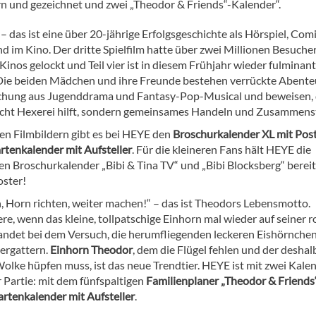
ern und gezeichnet und zwei „Theodor & Friends“-Kalender“.
– das ist eine über 20-jährige Erfolgsgeschichte als Hörspiel, Com
d im Kino. Der dritte Spielfilm hatte über zwei Millionen Besucher
inos gelockt und Teil vier ist in diesem Frühjahr wieder fulminant
 Die beiden Mädchen und ihre Freunde bestehen verrückte Abente
chung aus Jugenddrama und Fantasy-Pop-Musical und beweisen,
cht Hexerei hilft, sondern gemeinsames Handeln und Zusammens
len Filmbildern gibt es bei HEYE den
Broschurkalender XL mit Pos
rtenkalender mit Aufsteller
. Für die kleineren Fans hält HEYE die
en Broschurkalender „Bibi & Tina TV“ und „Bibi Blocksberg“ bereit
oster!
, Horn richten, weiter machen!“ – das ist Theodors Lebensmotto.
e, wenn das kleine, tollpatschige Einhorn mal wieder auf seiner r
andet bei dem Versuch, die herumfliegenden leckeren Eishörnche
 ergattern.
Einhorn Theodor
, dem die Flügel fehlen und der deshal
olke hüpfen muss, ist das neue Trendtier. HEYE ist mit zwei Kale
 Partie: mit dem fünfspaltigen
Familienplaner „Theodor & Friends
rtenkalender mit Aufsteller
.