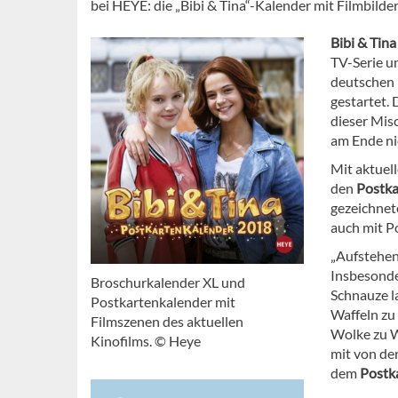
bei HEYE: die „Bibi & Tina“-Kalender mit Filmbild
Bibi & Tina
TV-Serie un
deutschen K
gestartet.
dieser Mis
am Ende ni
Mit aktuel
den
Postka
gezeichnet
auch mit P
„Aufstehen
Insbesonder
Broschurkalender XL und
Schnauze l
Postkartenkalender mit
Waffeln zu
Filmszenen des aktuellen
Wolke zu W
Kinofilms. © Heye
mit von der
dem
Postka