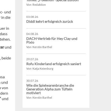
Von Redaktion
ic- und
 in die
03.08.26
Diddl kehrt erfolgreich zurück
uer in
 dass
04.08.26
DACH-Vertrieb für Hey Clay und
tehen.
Pixio
ter
und
Von Kerstin Barthel
, beide
29.07.26
Rofu Kinderland erfolgreich saniert
Von Katja Keienburg
osa
30.07.26
n und
Wie die Spielwarenbranche die
b von
Generation Alpha zum Tüfteln
ndern
motiviert
Von Kerstin Barthel
“
und