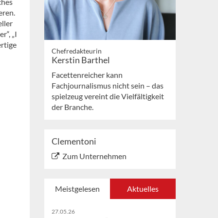
ches
eren.
ller
r“, „I
rtige
Chefredakteurin
Kerstin Barthel
Facettenreicher kann
Fachjournalismus nicht sein – das
spielzeug vereint die Vielfältigkeit
der Branche.
Clementoni
Zum Unternehmen
Meistgelesen
Aktuelles
27.05.26