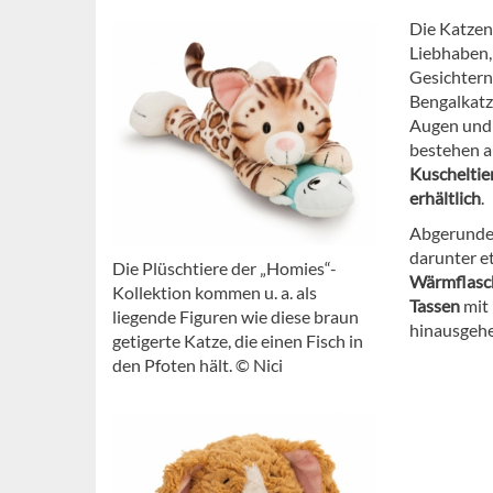
Die Katzen
Liebhaben,
Gesichtern
Bengalkatz
Augen und S
bestehen a
Kuscheltie
erhältlich
.
Abgerundet
darunter e
Die Plüschtiere der „Homies“-
Wärmflas
Kollektion kommen u. a. als
Tassen
mit
liegende Figuren wie diese braun
hinausgehe
getigerte Katze, die einen Fisch in
den Pfoten hält. © Nici