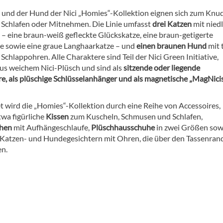
 und der Hund der Nici „Homies“-Kollektion eignen sich zum Knu
 Schlafen oder Mitnehmen. Die Linie umfasst
drei Katzen
mit nied
 – eine braun-weiß gefleckte Glückskatze, eine braun-getigerte
e sowie eine graue Langhaarkatze – und
einen braunen Hund
mit 
chlappohren. Alle Charaktere sind Teil der Nici Green Initiative,
us weichem Nici-Plüsch und sind als
sitzende oder liegende
re, als plüschige Schlüsselanhänger und als magnetische „MagNici
 wird die „Homies“-Kollektion durch eine Reihe von Accessoires,
twa figürliche
Kissen
zum Kuscheln, Schmusen und Schlafen,
chen
mit Aufhängeschlaufe,
Plüschhausschuhe
in zwei Größen sow
 Katzen- und Hundegesichtern mit Ohren, die über den Tassenran
n.