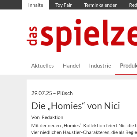
Inhalte
Toy Fair
Terminkalender
Red
Aktuelles
Handel
Industrie
Produk
29.07.25 –
Plüsch
Die „Homies“ von Nici
Von Redaktion
Mit der neuen „Homies“-Kollektion feiert Nici die
vier niedlichen Haustier-Charakteren, die als Beglei