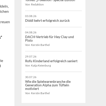
Von Redaktion
ddeln,
lichen
03.08.26
Diddl kehrt erfolgreich zurück
treuen
04.08.26
DACH-Vertrieb für Hey Clay und
s“
Pixio
Von Kerstin Barthel
29.07.26
ie
Rofu Kinderland erfolgreich saniert
d
Von Katja Keienburg
30.07.26
Wie die Spielwarenbranche die
Generation Alpha zum Tüfteln
motiviert
Von Kerstin Barthel