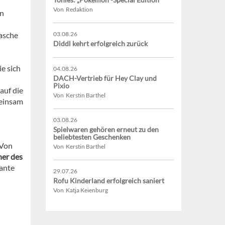
Von Redaktion
ln
tasche
03.08.26
Diddl kehrt erfolgreich zurück
e sich
04.08.26
DACH-Vertrieb für Hey Clay und
Pixio
auf die
Von Kerstin Barthel
 einsam
03.08.26
Spielwaren gehören erneut zu den
beliebtesten Geschenken
 Von
Von Kerstin Barthel
ner des
Tante
29.07.26
Rofu Kinderland erfolgreich saniert
Von Katja Keienburg