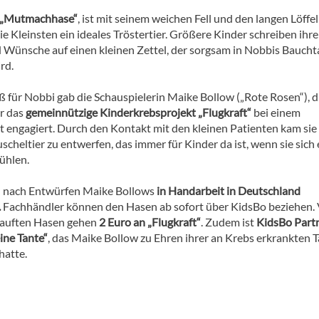
„Mutmachhase“
, ist mit seinem weichen Fell und den langen Löffe
ie Kleinsten ein ideales Tröstertier. Größere Kinder schreiben ihre
 Wünsche auf einen kleinen Zettel, der sorgsam in Nobbis Bauch
ird.
 für Nobbi gab die Schauspielerin Maike Bollow („Rote Rosen“), di
ür das
gemeinnützige Kinderkrebsprojekt „Flugkraft“
bei einem
t engagiert. Durch den Kontakt mit den kleinen Patienten kam sie 
uscheltier zu entwerfen, das immer für Kinder da ist, wenn sie sich
fühlen.
 nach Entwürfen Maike Bollows
in Handarbeit in Deutschland
.
Fachhändler können den Hasen ab sofort über KidsBo beziehen.
kauften Hasen gehen
2 Euro an „Flugkraft“
. Zudem ist
KidsBo Part
ine Tante“
, das Maike Bollow zu Ehren ihrer an Krebs erkrankten 
hatte.