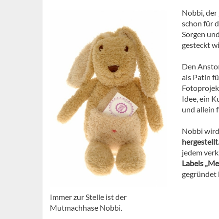
Nobbi, der
schon für d
Sorgen und
gesteckt w
Den Anstoß
als Patin f
Fotoprojek
Idee, ein K
und allein 
Nobbi wird
hergestellt
jedem ver
Labels „Me
gegründet 
Immer zur Stelle ist der
Mutmachhase Nobbi.