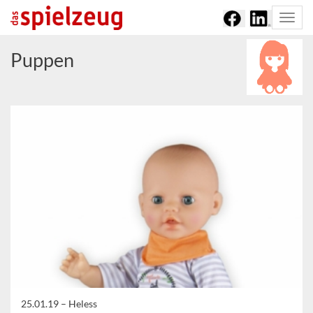
Togg
navi
Puppen
25.01.19 –
Heless