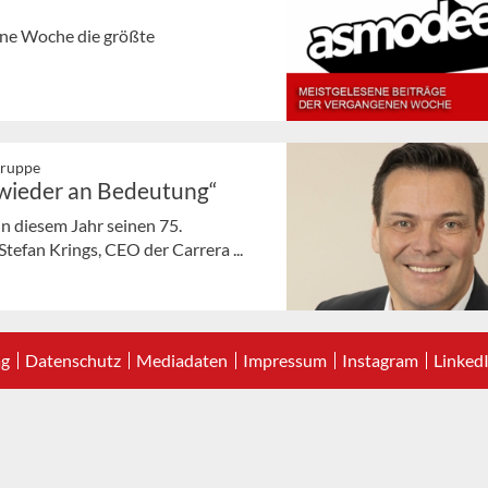
gene Woche die größte
Gruppe
 wieder an Bedeutung“
in diesem Jahr seinen 75.
tefan Krings, CEO der Carrera ...
ag
Datenschutz
Mediadaten
Impressum
Instagram
Linked