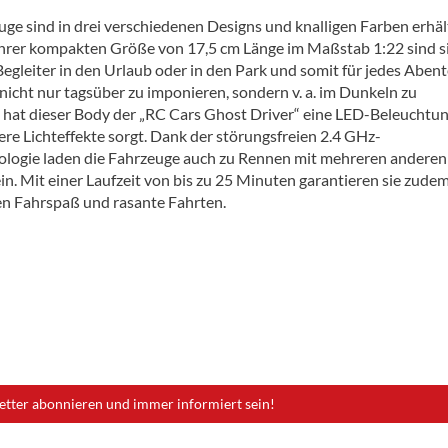
ge sind in drei verschiedenen Designs und knalligen Farben erhält
hrer kompakten Größe von 17,5 cm Länge im Maßstab 1:22 sind si
Begleiter in den Urlaub oder in den Park und somit für jedes Aben
nicht nur tagsüber zu imponieren, sondern v. a. im Dunkeln zu
, hat dieser Body der „RC Cars Ghost Driver“ eine LED-Beleuchtun
ere Lichteffekte sorgt. Dank der störungsfreien 2.4 GHz-
logie laden die Fahrzeuge auch zu Rennen mit mehreren anderen
n. Mit einer Laufzeit von bis zu 25 Minuten garantieren sie zudem
n Fahrspaß und rasante Fahrten.
etter abonnieren und immer informiert sein!