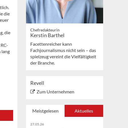
lich.
e die
teuer
Chefredakteurin
g, die
Kerstin Barthel
Facettenreicher kann
 RC-
Fachjournalismus nicht sein – das
 lang
spielzeug vereint die Vielfältigkeit
der Branche.
Revell
Zum Unternehmen
Meistgelesen
Aktuelles
27.05.26