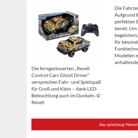
Die Fahrzeu
Aufgrund i
perfekten 
bereit. Um 
begeistern
für besond
Funktechno
Modellen ei
anhaltende
Die ferngesteuerten „Revell
Control Cars Ghost Driver“
versprechen Fahr- und Spielspaß
für Groß und Klein – dank LED-
Beleuchtung auch im Dunkeln. ©
Revell
das spielzeug-Newsl