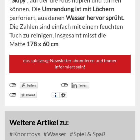
„
Skipy
“, auf der die Kids hüpfen und turnen
können. Die
Umrandung ist mit Löchern
perforiert, aus denen
Wasser hervor sprüht
.
Die Zahlen sind einfach mit einem feuchten
Tuch zu reinigen, insgesamt misst die
Matte
178 x 60 cm
.
das spielzeug-Newsletter abonnieren und immer
informiert sein!
Weitere Artikel zu:
Knorrtoys
Wasser
Spiel & Spaß