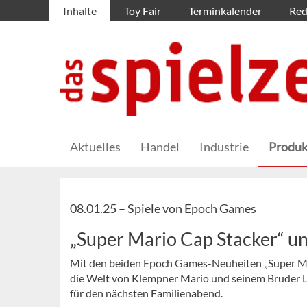
Inhalte
Toy Fair
Terminkalender
Red
Aktuelles
Handel
Industrie
Produk
08.01.25 –
Spiele von Epoch Games
„Super Mario Cap Stacker“ u
Mit den beiden Epoch Games-Neuheiten „Super Ma
die Welt von Klempner Mario und seinem Bruder Lui
für den nächsten Familienabend.