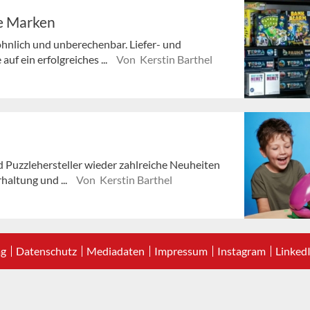
e Marken
öhnlich und unberechenbar. Liefer- und
f ein erfolgreiches ...
Von Kerstin Barthel
d Puzzlehersteller wieder zahlreiche Neuheiten
haltung und ...
Von Kerstin Barthel
ag
Datenschutz
Mediadaten
Impressum
Instagram
Linked