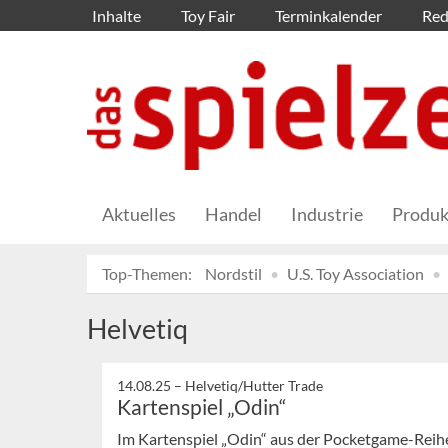
Inhalte
Toy Fair
Terminkalender
Red
Aktuelles
Handel
Industrie
Produk
Top-Themen:
Nordstil
U.S. Toy Association
Helvetiq
14.08.25 –
Helvetiq/Hutter Trade
Kartenspiel „Odin“
Im Kartenspiel „Odin“ aus der Pocketgame-Reihe 