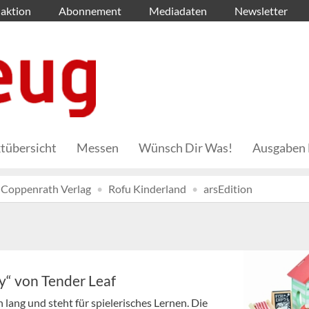
aktion
Abonnement
Mediadaten
Newsletter
tübersicht
Messen
Wünsch Dir Was!
Ausgaben 
Coppenrath Verlag
Rofu Kinderland
arsEdition
“ von Tender Leaf
 lang und steht für spielerisches Lernen. Die