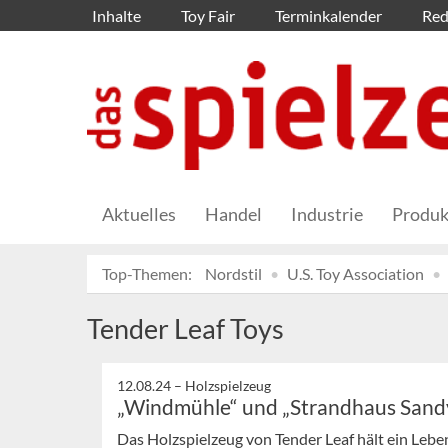
Inhalte
Toy Fair
Terminkalender
Red
Aktuelles
Handel
Industrie
Produk
Top-Themen:
Nordstil
U.S. Toy Association
Tender Leaf Toys
12.08.24 –
Holzspielzeug
„Windmühle“ und „Strandhaus Sandy
Das Holzspielzeug von Tender Leaf hält ein Leben