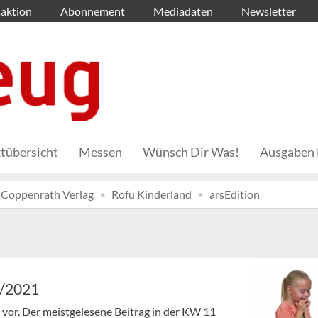
aktion
Abonnement
Mediadaten
Newsletter
tübersicht
Messen
Wünsch Dir Was!
Ausgaben 
Coppenrath Verlag
Rofu Kinderland
arsEdition
1/2021
en vor. Der meistgelesene Beitrag in der KW 11