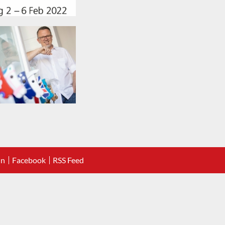
In
Facebook
RSS Feed