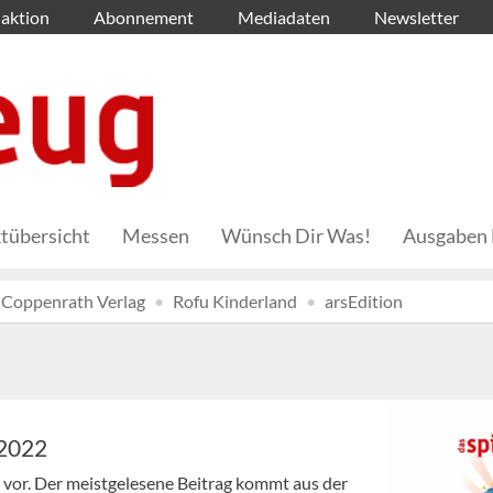
aktion
Abonnement
Mediadaten
Newsletter
tübersicht
Messen
Wünsch Dir Was!
Ausgaben 
Coppenrath Verlag
Rofu Kinderland
arsEdition
/2022
en vor. Der meistgelesene Beitrag kommt aus der