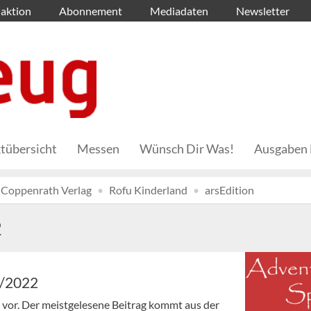
aktion
Abonnement
Mediadaten
Newsletter
tübersicht
Messen
Wünsch Dir Was!
Ausgaben 
Coppenrath Verlag
Rofu Kinderland
arsEdition
2
4/2022
en vor. Der meistgelesene Beitrag kommt aus der