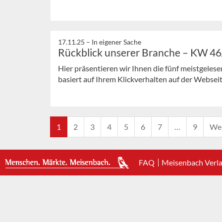
17.11.25 –
In eigener Sache
Rückblick unserer Branche – KW 4
Hier präsentieren wir Ihnen die fünf meistgeles
basiert auf Ihrem Klickverhalten auf der Webseit
1
2
3
4
5
6
7
…
9
Wei
FAQ
Meisenbach Verl