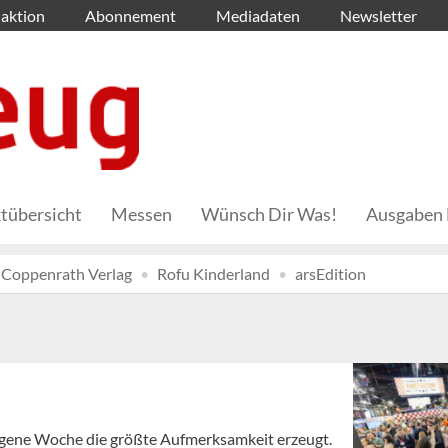
aktion
Abonnement
Mediadaten
Newsletter
tübersicht
Messen
Wünsch Dir Was!
Ausgaben 
Coppenrath Verlag
Rofu Kinderland
arsEdition
angene Woche die größte Aufmerksamkeit erzeugt.