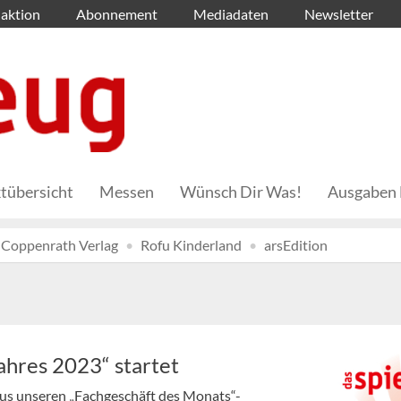
aktion
Abonnement
Mediadaten
Newsletter
tübersicht
Messen
Wünsch Dir Was!
Ausgaben 
Coppenrath Verlag
Rofu Kinderland
arsEdition
ahres 2023“ startet
aus unseren „Fachgeschäft des Monats“-