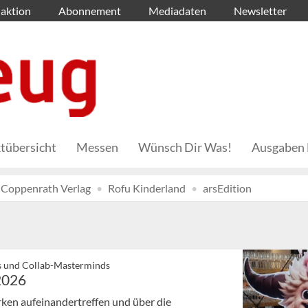
aktion
Abonnement
Mediadaten
Newsletter
tübersicht
Messen
Wünsch Dir Was!
Ausgaben 
Coppenrath Verlag
Rofu Kinderland
arsEdition
is und Collab-Masterminds
2026
ken aufeinandertreffen und über die