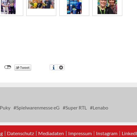
Puky
Spielwarenmesse eG
Super RTL
Lenabo
ag
Datenschutz
Mediadaten
Impressum
Instagram
Linked