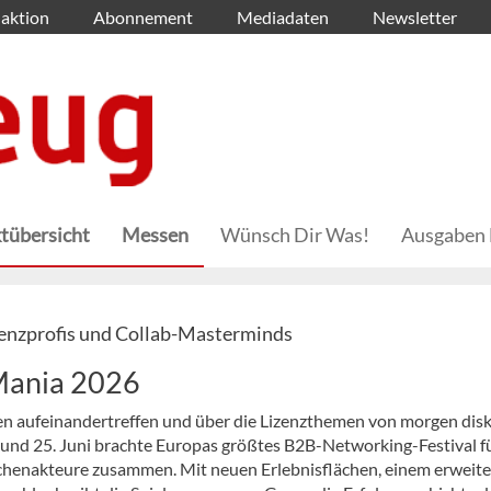
aktion
Abonnement
Mediadaten
Newsletter
tübersicht
Messen
Wünsch Dir Was!
Ausgaben 
zenzprofis und Collab-Masterminds
Mania 2026
n aufeinandertreffen und über die Lizenzthemen von morgen disk
4. und 25. Juni brachte Europas größtes B2B-Networking-Festival f
chenakteure zusammen. Mit neuen Erlebnisflächen, einem erweite