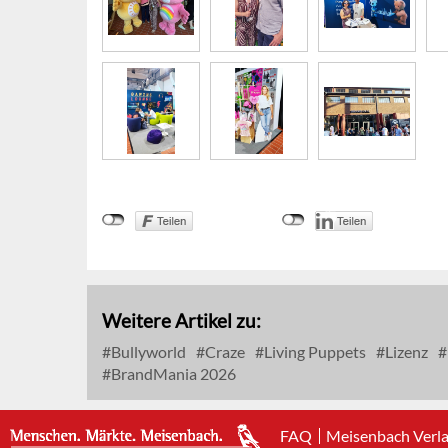
Weitere Artikel zu:
Bullyworld
Craze
Living Puppets
Lizenz
BrandMania 2026
FAQ
Meisenbach Verl