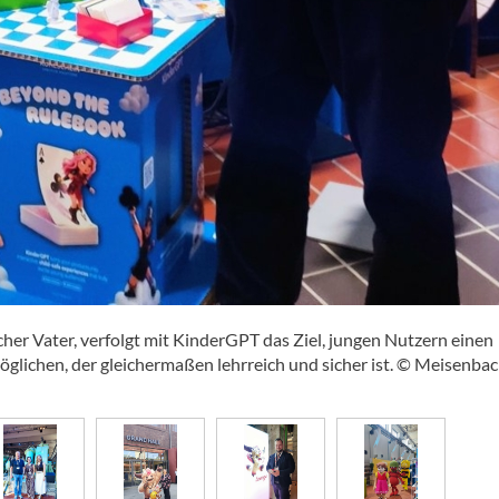
er Vater, verfolgt mit KinderGPT das Ziel, jungen Nutzern einen
glichen, der gleichermaßen lehrreich und sicher ist. © Meisenba