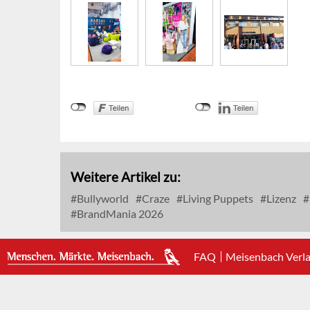
Weitere Artikel zu:
Bullyworld
Craze
Living Puppets
Lizenz
BrandMania 2026
FAQ
Meisenbach Verl