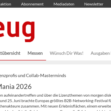
aktion
Abonnement
Mediadaten
Newsletter
tübersicht
Messen
Wünsch Dir Was!
Ausgaben 
zenzprofis und Collab-Masterminds
Mania 2026
n aufeinandertreffen und über die Lizenzthemen von morgen disk
4. und 25. Juni brachte Europas größtes B2B-Networking-Festival f
chenakteure zusammen. Mit neuen Erlebnisflächen, einem erweite