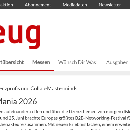
aktion
Abonnement
Mediadaten
Newsletter
tübersicht
Messen
Wünsch Dir Was!
Ausgaben 
zenzprofis und Collab-Masterminds
Mania 2026
n aufeinandertreffen und über die Lizenzthemen von morgen disk
4. und 25. Juni brachte Europas größtes B2B-Networking-Festival f
chenakteure zusammen. Mit neuen Erlebnisflächen, einem erweite