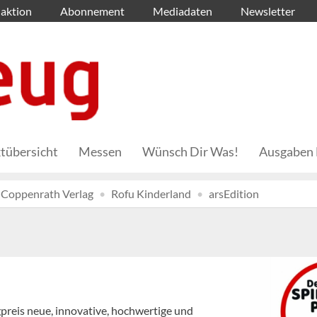
aktion
Abonnement
Mediadaten
Newsletter
tübersicht
Messen
Wünsch Dir Was!
Ausgaben 
Coppenrath Verlag
Rofu Kinderland
arsEdition
reis neue, innovative, hochwertige und