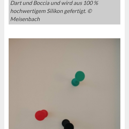
Dart und Boccia und wird aus 100 %
hochwertigem Silikon gefertigt. ©
Meisenbach