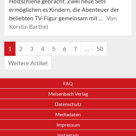
Holzschiene gebracht. Zwei neue Sets
ermöglichen es Kindern, die Abenteuer der
beliebten TV-Figur gemeinsam mit ...
Von
Kerstin Barthel
1
2
3
4
5
6
7
…
50
Weitere Artikel
FAQ
Meisenbach Verlag
Datenschutz
Mediadaten
Impressum
Instagram