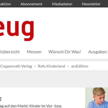
aktion
Abonnement
Mediadaten
Newsletter
tübersicht
Messen
Wünsch Dir Was!
Ausgaben 
Coppenrath Verlag
Rofu Kinderland
arsEdition
g
lag auf den Markt: Kinder im Vor- bzw.