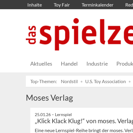
Inhalte
Toy Fair
Terminkalender
Red
Aktuelles
Handel
Industrie
Produk
Top-Themen:
Nordstil
U.S. Toy Association
Moses Verlag
25.01.26 –
Lernspiel
„Klick Klack Klug!“ von moses. Verla
Eine neue Lernspiel-Reihe bringt der moses. Ver