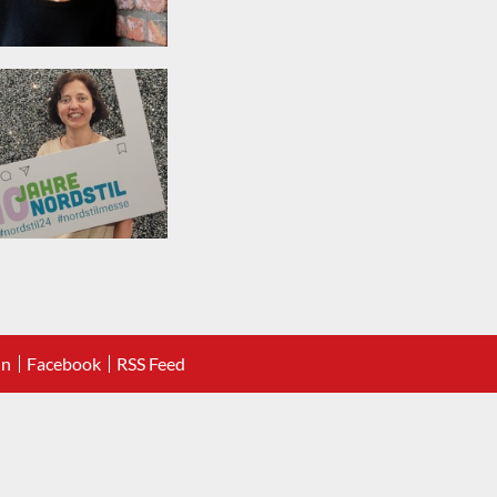
In
Facebook
RSS Feed