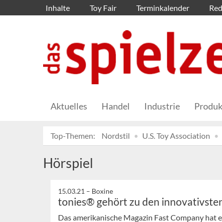
Inhalte
Toy Fair
Terminkalender
Red
Aktuelles
Handel
Industrie
Produk
Top-Themen:
Nordstil
U.S. Toy Association
Hörspiel
15.03.21 –
Boxine
tonies® gehört zu den innovativst
Das amerikanische Magazin Fast Company hat e