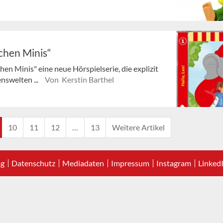
chen Minis“
n Minis" eine neue Hörspielserie, die explizit
nswelten ...
Von Kerstin Barthel
10
11
12
…
13
Weitere Artikel
ag
Datenschutz
Mediadaten
Impressum
Instagram
Linked