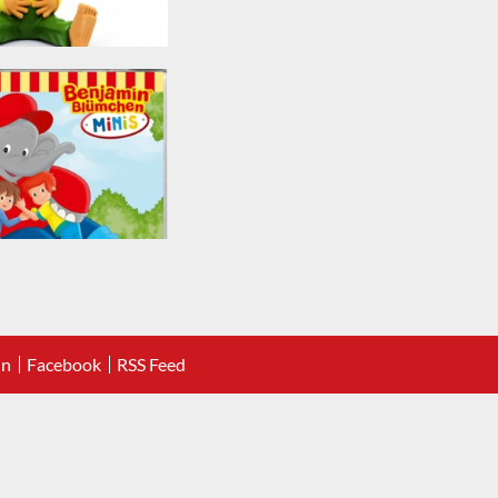
In
Facebook
RSS Feed