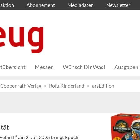
aktion
Abonnement
Mediadaten
Newsletter
tübersicht
Messen
Wünsch Dir Was!
Ausgaben 
Coppenrath Verlag
Rofu Kinderland
arsEdition
ität
Rebirth“ am 2. Juli 2025 bringt Epoch