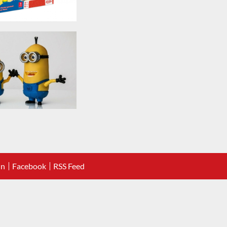
In
Facebook
RSS Feed